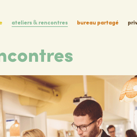
e
ateliers
rencontres
bureau partagé
pri
ncontres