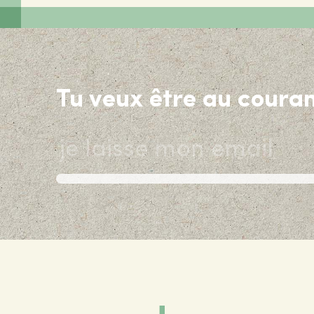
Tu veux être au coura
je
laisse
mon
email
(nécessaire)