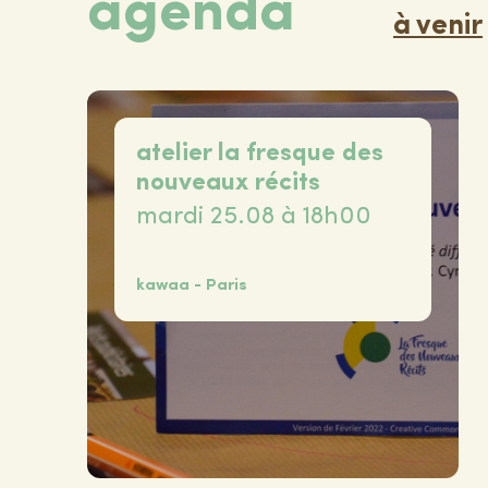
agenda
à venir
atelier la fresque des
nouveaux récits
mardi 25.08 à 18h00
kawaa - Paris