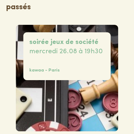
passés
soirée jeux de société
mercredi 26.08 à 19h30
kawaa - Paris