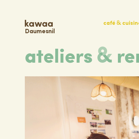
café
cuisin
Daumesnil
ateliers
re