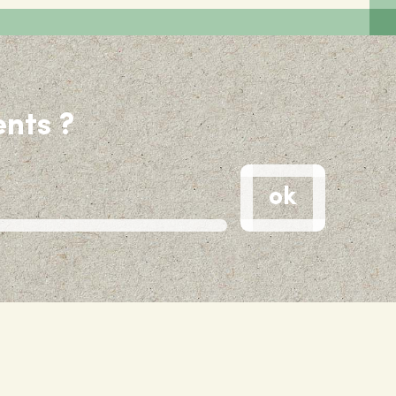
nts ?
ok