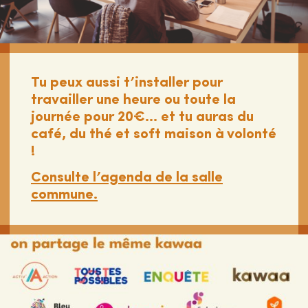
Tu peux aussi t’installer pour
travailler une heure ou toute la
journée pour 20€… et tu auras du
café, du thé et soft maison à volonté
!
Consulte l’agenda de la salle
commune.