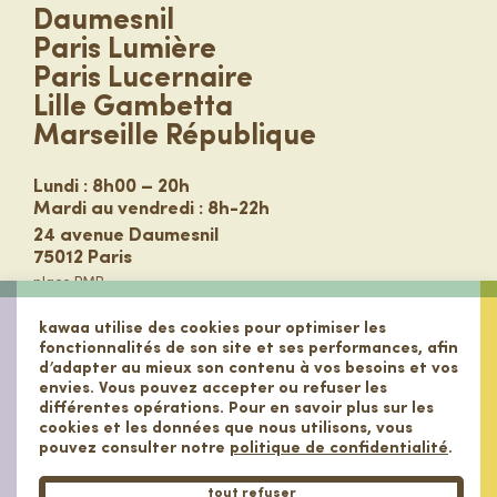
Daumesnil
Paris Lumière
Paris Lucernaire
Lille Gambetta
Marseille République
Lundi : 8h00 – 20h
Mardi au vendredi : 8h-22h
24 avenue Daumesnil
75012 Paris
place PMR
Transports
kawaa utilise des cookies pour optimiser les
:
Gare de Lyon
fonctionnalités de son site et ses performances, afin
d’adapter au mieux son contenu à vos besoins et vos
:
Ledru Rollin
envies. Vous pouvez accepter ou refuser les
:
Gare de Lyon
différentes opérations. Pour en savoir plus sur les
bus :
29, 61, 87, 91
cookies et les données que nous utilisons, vous
vélib :
12101
pouvez consulter notre
politique de confidentialité
.
01 44 74 05 79
tout refuser