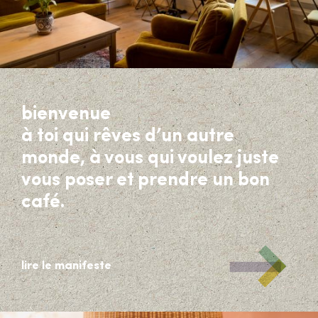
bienvenue
à toi qui rêves d’un autre
monde, à vous qui voulez juste
vous poser et prendre un bon
café.
lire le manifeste