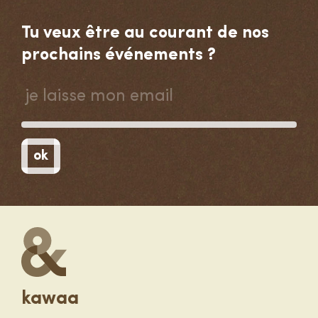
Tu veux être au courant de nos
prochains événements ?
je
laisse
mon
email
ok
(nécessaire)
kawaa